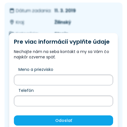
11. 3. 2019
Dátum zadania:
Žilinský
Kraj:
Stroje
Kategória:
Pre viac informácií vyplňte údaje
Nechajte nám na seba kontakt a my sa Vám čo
najskôr ozveme späť.
Meno a priezvisko
Telefón
Odoslať