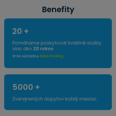
Benefity
20 +
Pomáhame poskytovať kvalitné služby
viac ako
20 rokov
Sme súčasťou
B2M Holding
5000 +
Zverejnených dopytov každý mesiac