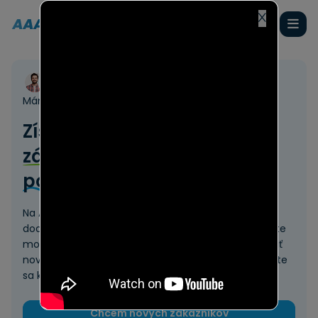
Máme pre Vás
344 067+
dopytov
Získajte prístup k novým
zákazkám
a rozšírte svoje
podnikanie
Na AAAdopyt.sk spájame dopytujúcich s overenými
dodávateľmi. Registráciou do nášho systému získate
možnosť reagovať na dopyty v reálnom čase, osloviť
nových zákazníkov a rozšíriť svoje podnikanie. Pridajte
sa k nám a získajte prístup k širokej škále príležitostí.
Chcem nových zákazníkov