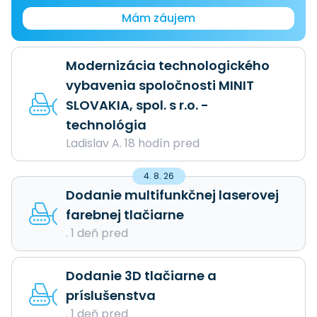
Mám záujem
Modernizácia technologického
vybavenia spoločnosti MINIT
SLOVAKIA, spol. s r.o. -
technológia
Ladislav A. 18 hodín pred
4. 8. 26
Dodanie multifunkčnej laserovej
farebnej tlačiarne
. 1 deň pred
Dodanie 3D tlačiarne a
príslušenstva
. 1 deň pred