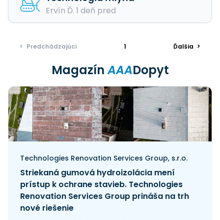
Ervín Ď. 1 deň pred
<
Predchádzajúci
1
Ďalšia
>
Magazín
AAA
Dopyt
Technologies Renovation Services Group, s.r.o.
Striekaná gumová hydroizolácia mení
prístup k ochrane stavieb. Technologies
Renovation Services Group prináša na trh
nové riešenie