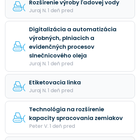
Rozšírenie výroby ľadovej vody
Juraj N. 1 deň pred
Digitalizácia a automatizácia
výrobných, plniacich a
evidenčných procesov
slnečnicového oleja
Juraj N. 1 deň pred
Etiketovacia linka
Juraj N. 1 deň pred
Technológia na rozšírenie
kapacity spracovania zemiakov
Peter V. 1 deň pred