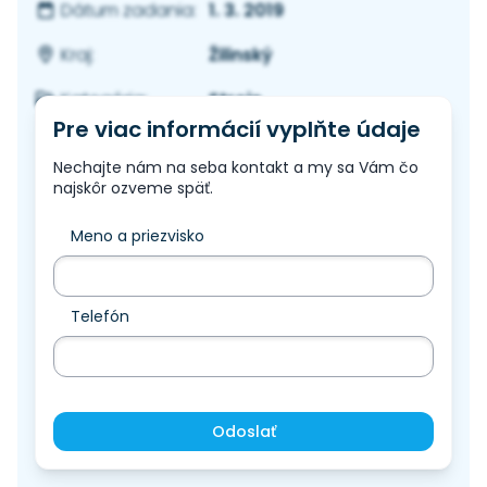
1. 3. 2019
Dátum zadania:
Žilinský
Kraj:
Stroje
Kategória:
Pre viac informácií vyplňte údaje
Nechajte nám na seba kontakt a my sa Vám čo
najskôr ozveme späť.
Meno a priezvisko
Telefón
Odoslať