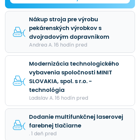
Nákup stroja pre výrobu
pekárenských výrobkov s
dvojradovým dopravníkom
Andrea A. 16 hodín pred
Modernizácia technologického
vybavenia spoločnosti MINIT
SLOVAKIA, spol. s r.o. -
technológia
Ladislav A. 16 hodín pred
Dodanie multifunkčnej laserovej
farebnej tlačiarne
. 1 deň pred