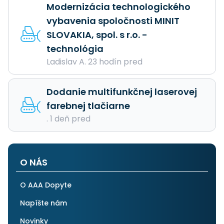
Modernizácia technologického
vybavenia spoločnosti MINIT
SLOVAKIA, spol. s r.o. -
technológia
Ladislav A. 23 hodín pred
Dodanie multifunkčnej laserovej
farebnej tlačiarne
. 1 deň pred
O NÁS
O AAA Dopyte
Napíšte nám
Novinky