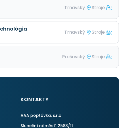
Trnavský
Stroje
technológia
Trnavský
Stroje
Prešovský
Stroje
KONTAKTY
AAA poptávka, s.r.o.
Sluneční náměstí 2583/11