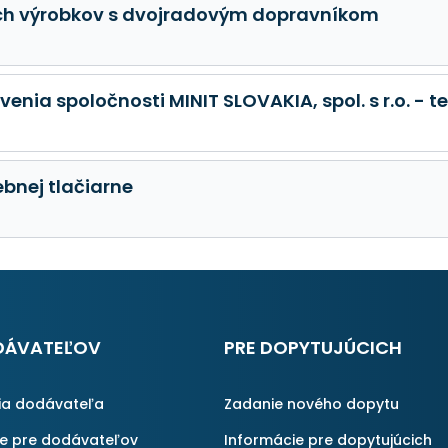
ých výrobkov s dvojradovým dopravníkom
nia spoločnosti MINIT SLOVAKIA, spol. s r.o. - 
ebnej tlačiarne
DÁVATEĽOV
PRE DOPYTUJÚCICH
ia dodávateľa
Zadanie nového dopytu
ie pre dodávateľov
Informácie pre dopytujúcich