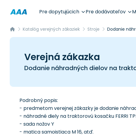
Pre dopytujúcich
Pre dodávateľov
M
Katalóg verejných zákaziek
Stroje
Dodanie náhr
Verejná zákazka
Dodanie náhradných dielov na trakt
Podrobný popis:
- predmetom verejnej zákazky je dodanie náhrad
- náhradné diely na traktorovú kosačku FERRI TP
- sada nožov Y
- matica samoistiaca M 16, atď.