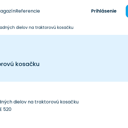
agazín
Referencie
Prihlásenie
adných dielov na traktorovú kosačku
orovú kosačku
ných dielov na traktorovú kosačku
E 520