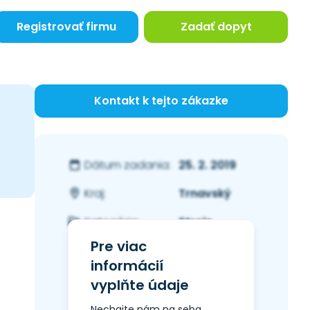
Registrovať firmu
Zadať dopyt
Kontakt k tejto zákazke
25. 2. 2019
Dátum zadania:
Trnavský
Kraj:
Stroje
Kategória:
Pre viac
informácií
vyplňte údaje
Nechajte nám na seba