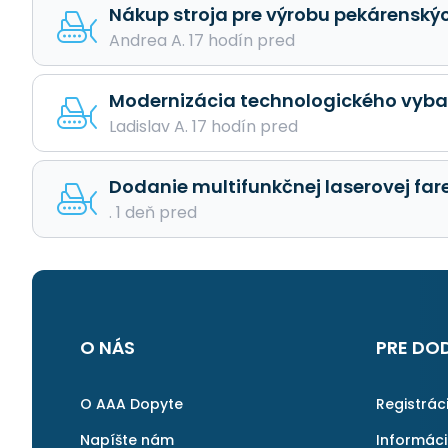
Nákup stroja pre výrobu pekárensk
Andrea A. 17 hodín pred
Modernizácia technologického vybave
Ladislav A. 17 hodín pred
Dodanie multifunkčnej laserovej far
. 1 deň pred
O NÁS
PRE DO
O AAA Dopyte
Registrác
Napíšte nám
Informác