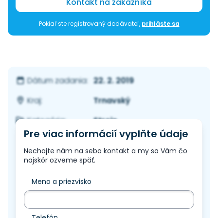
Kontakt na zákazníka
Pokiaľ ste registrovaný dodávateľ,
prihláste sa
22. 2. 2019
Dátum zadania:
Trnavský
Kraj:
Stroje
Kategória:
Pre viac informácií vyplňte údaje
Nechajte nám na seba kontakt a my sa Vám čo
najskôr ozveme späť.
Meno a priezvisko
Telefón