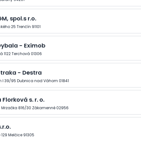
, spol.s r.o.
kého 25 Trenčín 91101
Dybala - Eximob
á 1122 Terchová 01306
traka - Destra
 I 39/95 Dubnica nad Váhom 01841
Florková s. r. o.
Mrzačka 816/30 Zákamenné 02956
.r.o.
 129 Melčice 91305