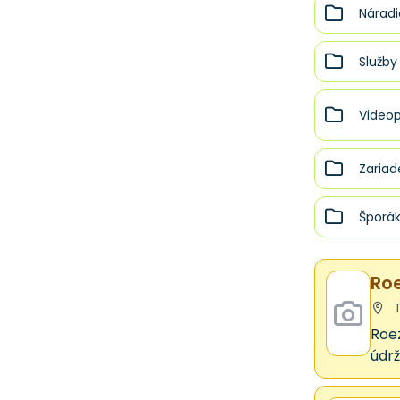
zariadenie ostatné - výroba
Náradi
Elektronika a
elektrotechnika >
Služby
Elektroinštalácie -
elektromontážne práce
Elektronika a
Videop
elektrotechnika >
Elektroinštalácie - predaj
Elektronika a
Zariad
elektrotechnika >
Elektroinštalácie - servis
Elektronika a
Šporá
elektrotechnika >
Elektroinštalácie - služby iné
Elektronika a
Roe
elektrotechnika >
Elektroinštalácie - výroba
T
Elektronika a
Roez
elektrotechnika >
Elektromotory - výroba a
údrž
opravy
Elektronika a