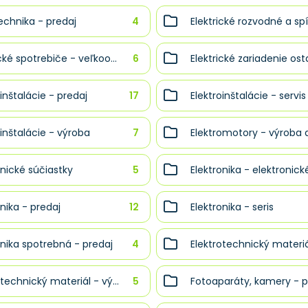
technika - predaj
4
Elektrické rozvodné a spí
cké spotrebiče - veľkoo...
6
Elektrické zariadenie osta
oinštalácie - predaj
17
Elektroinštalácie - servis
oinštalácie - výroba
7
Elektromotory - výroba a
onické súčiastky
5
Elektronika - elektronické
onika - predaj
12
Elektronika - seris
onika spotrebná - predaj
4
Elektrotechnický materiá
otechnický materiál - vý...
5
Fotoaparáty, kamery - p