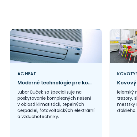
AC HEAT
KOVOTYP, 
Moderné technológie pre komfort a úsporu energií
Ľubor Buček sa špecializuje na
ielenský 
poskytovanie komplexných riešení
trezory, s
v oblasti klimatizácií, tepelných
mestský 
čerpadiel, fotovoltaických elektrární
ďalšieho.
a vzduchotechniky.