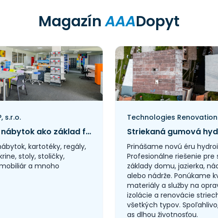
Magazín
AAA
Dopyt
s.r.o.
Kovový nábytok ako základ funkčného a bezpečného pracovného prostredia
nábytok, kartotéky, regály,
Prinášame novú éru hydroi
krine, stoly, stoličky,
Profesionálne riešenie pre 
mobiliár a mnoho
základy domu, jazierka, ná
alebo nádrže. Ponúkame kv
materiály a služby na opra
izolácie a renovácie striec
všetkých typov. Spoľahlivo
as dlhou životnosťou.