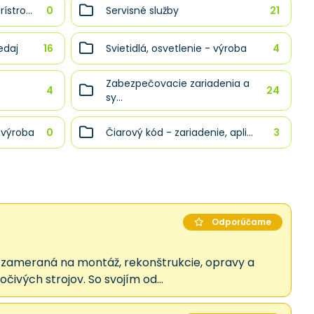
stro...
0
Servisné služby
21
edaj
16
Svietidlá, osvetlenie - výroba
4
Zabezpečovacie zariadenia a
4
24
sy...
 výroba
0
Čiarový kód - zariadenie, apli...
3
Odporúčame
osť zameraná na montáž, rekonštrukcie, opravy a
čivých strojov. So svojím od...