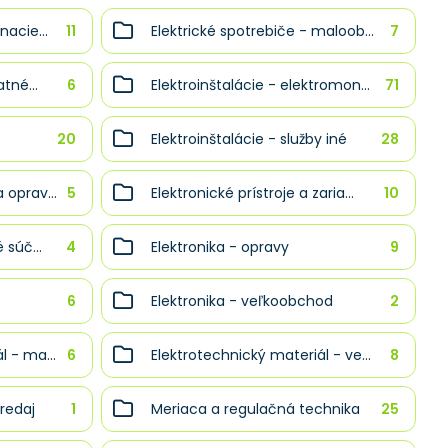
nacie...
11
Elektrické spotrebiče - maloob...
7
tné...
6
Elektroinštalácie - elektromon...
71
20
Elektroinštalácie - služby iné
28
 oprav...
5
Elektronické prístroje a zaria...
10
 súč...
4
Elektronika - opravy
9
6
Elektronika - veľkoobchod
2
l - ma...
6
Elektrotechnický materiál - ve...
8
redaj
1
Meriaca a regulačná technika
25