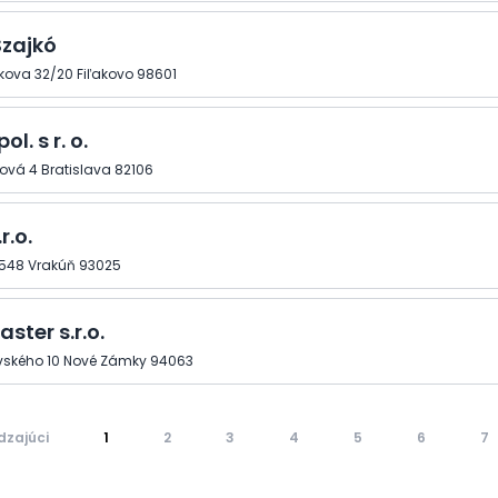
Szajkó
kova 32/20 Fiľakovo 98601
ol. s r. o.
vá 4 Bratislava 82106
r.o.
548 Vrakúň 93025
ster s.r.o.
vského 10 Nové Zámky 94063
dzajúci
1
2
3
4
5
6
7