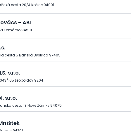
išská cesta 20/A Košice 04001
Kovács - ABI
21 Komárno 94501
.s.
ká cesta 5 Banská Bystrica 97405
, s.r.o.
1043/105 Leopoldov 92041
. s.r.o.
nská cesta 13 Nové Zámky 94075
Mníštek
Šurany 94201