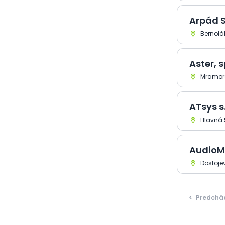
elektrotechnika >
Videoprístroje a
príslušenstvo
Arpád 
Elektronika a
Bernolá
elektrotechnika > Vodiče a
káble
Elektronika a
Aster, sp
elektrotechnika >
Mramoro
Zabezpečovacie zariadenia
a systémy
Elektronika a
ATsys s.
elektrotechnika >
Zariadenie pre riadenie
Hlavná 
priemyslových procesov
AudioMa
Dostoje
<
Predchá