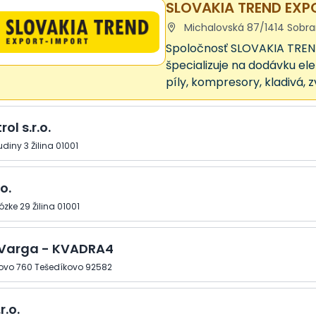
SLOVAKIA TREND EXPOR
Michalovská 87/1414 Sobr
Spoločnosť SLOVAKIA TREND
špecializuje na dodávku ele
píly, kompresory, kladivá, z
ol s.r.o.
diny 3 Žilina 01001
o.
ózke 29 Žilina 01001
 Varga - KVADRA4
ovo 760 Tešedíkovo 92582
r.o.