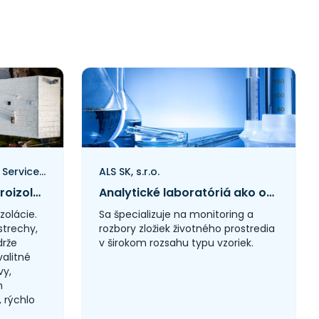
Technologies Renovation Services Group, s.r.o.
ALS SK, s.r.o.
Striekaná gumová hydroizolácia mení prístup k ochrane stavieb. Technologies Renovation Services Group prináša na trh nové riešenie
Analytické laboratóriá ako opora ochrany životného prostredia na Slovensku
zolácie.
Sa špecializuje na monitoring a
strechy,
rozbory zložiek životného prostredia
drže
v širokom rozsahu typu vzoriek.
alitné
vy,
h
, rýchlo