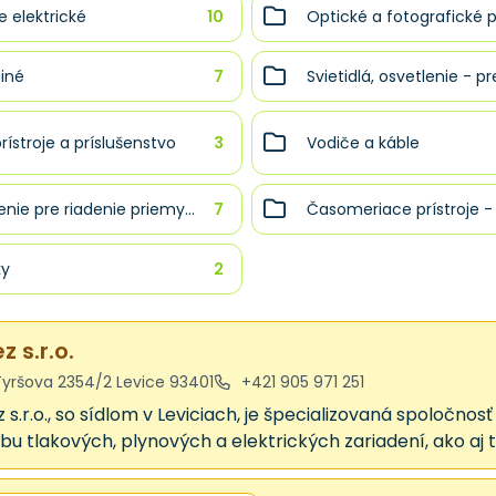
e elektrické
10
Optické a fotografické prí
 iné
7
Svietidlá, osvetlenie - pr
rístroje a príslušenstvo
3
Vodiče a káble
enie pre riadenie priemy...
7
Časomeriace prístroje -
ky
2
z s.r.o.
yršova 2354/2 Levice 93401
+421 905 971 251
 s.r.o., so sídlom v Leviciach, je špecializovaná spoločn
bu tlakových, plynových a elektrických zariadení, ako aj to