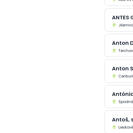
Elektronika a
elektrotechnika > Náradie
ANTES GM
elektrické
Elektronika a
Jilemnic
elektrotechnika > Optické a
fotografické prístroje a
zariadenia - výroba
Anton 
Elektronika a
Terchov
elektrotechnika > Servisné
služby
Elektronika a
Anton S
elektrotechnika > Služby iné
Centrum
Elektronika a
elektrotechnika > Šporáky
Elektronika a
Antónia 
elektrotechnika > Svietidlá,
Spodná 
osvetlenie - predaj
Elektronika a
elektrotechnika > Svietidlá,
Antoš, s
osvetlenie - výroba
Elektronika a
Lieskové