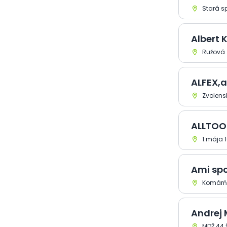
Elektronika a
Stará sp
elektrotechnika >
Elektronika spotrebná -
predaj
Albert 
Elektronika a
Ružová 
elektrotechnika >
Elektrotechnický materiál -
maloobchod
ALFEX,a
Elektronika a
elektrotechnika >
Zvolens
Elektrotechnický materiál -
veľkoobchod
ALLTOOLS
Elektronika a
elektrotechnika >
1.mája 
Elektrotechnický materiál -
výroba
Elektronika a
Ami spol
elektrotechnika >
Komárňa
Fotoaparáty, kamery -
predaj
Elektronika a
Andrej 
elektrotechnika > Meriaca a
regulačná technika
MDŽ 44 