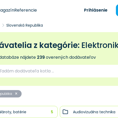
agazín
Referencie
Prihlásenie
Slovenská Republika
vatelia z kategórie:
Elektroni
 databáze nájdete
239
overených dodávateľov
epublika
ároty, batérie
5
Audiovizuálna technika