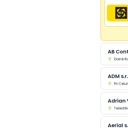
elektrotechnika >
Elektronické prístroje a
zariadenia
Elektronika a
elektrotechnika >
Elektronické súčiastky
Elektronika a
elektrotechnika >
Elektronika - elektronické
AB Contr
súčiastky
Dolné Ru
Elektronika a
elektrotechnika >
Elektronika - opravy
ADM s.r.
Elektronika a
elektrotechnika >
Pri Celul
Elektronika - predaj
Elektronika a
Adrian
elektrotechnika >
Elektronika - seris
Tešedík
Elektronika a
elektrotechnika >
Elektronika - veľkoobchod
Aerial s.