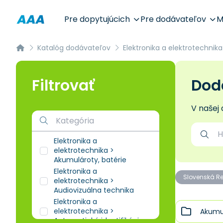
Pre dopytujúcich
Pre dodávateľov
M
Katalóg dodávateľov
Elektronika a elektrotechnika
Filtrovať
Dodá
V našej
Elektronika a
elektrotechnika >
Akumulároty, batérie
Elektronika a
Slovenská R
elektrotechnika >
Audiovizuálna technika
Elektronika a
elektrotechnika >
Akumul
Automatická identifikácia