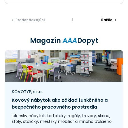
<
Predchádzajúci
1
Ďalšia
>
Magazín
AAA
Dopyt
KOVOTYP, s.r.o.
Kovový nábytok ako základ funkčného a
bezpečného pracovného prostredia
ielenský nábytok, kartotéky, regály, trezory, skrine,
stoly, stoličky, mestský mobiliár a mnoho ďalšieho.