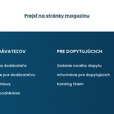
Prejsť na stránky magazínu
DÁVATEĽOV
PRE DOPYTUJÚCICH
ia dodávateľa
Zadanie nového dopytu
ie pre dodávateľov
Informácie pre dopytujúcich
zmluvy
Katalóg firiem
podnikánia