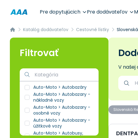
Pre dopytujúcich
Pre dodávateľov
M
Katalóg dodávateľov
Cestovné lístky
Slovenská
Filtrovať
Dodá
V našej
Auto-Moto > Autobazáry
Auto-Moto > Autobazary -
nákladné vozy
Auto-Moto > Autobazary -
Slovenská R
osobné vozy
Auto-Moto > Autobazary -
úžitkové vozy
DENTPA, 
Auto-Moto > Autobusy,