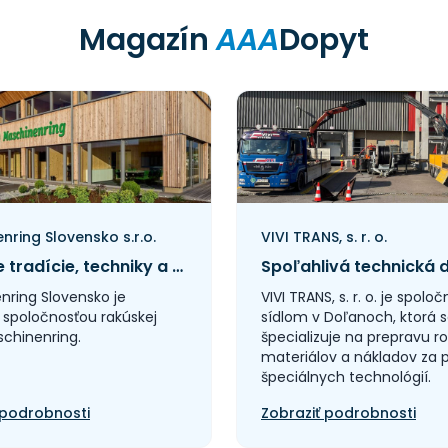
Magazín
AAA
Dopyt
nring Slovensko s.r.o.
VIVI TRANS, s. r. o.
Spojenie tradície, techniky a spoľahlivej údržby
nring Slovensko je
VIVI TRANS, s. r. o. je spolo
 spoločnosťou rakúskej
sídlom v Doľanoch, ktorá 
schinenring.
špecializuje na prepravu r
materiálov a nákladov za
špeciálnych technológií.
 podrobnosti
Zobraziť podrobnosti