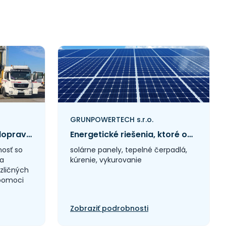
GRUNPOWERTECH s.r.o.
Spoľahlivá technická doprava a žeriavnícke riešenia pre náročné projekty
Energetické riešenia, ktoré ocenia firmy aj domácnosti
čnosť so
solárne panely, tepelné čerpadlá,
sa
kúrenie, vykurovanie
ozličných
 pomoci
Zobraziť podrobnosti