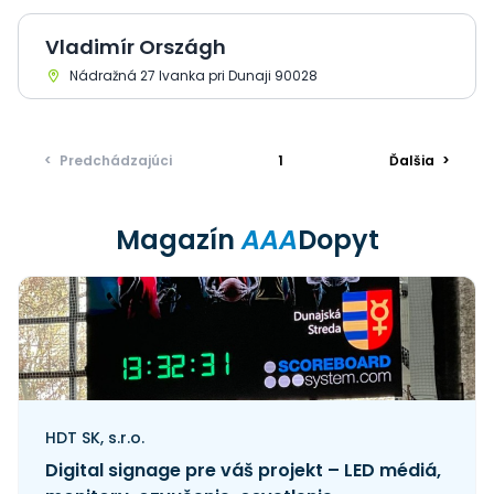
Vladimír Országh
Nádražná 27 Ivanka pri Dunaji 90028
<
Predchádzajúci
1
Ďalšia
>
Magazín
AAA
Dopyt
HDT SK, s.r.o.
Digital signage pre váš projekt – LED médiá,