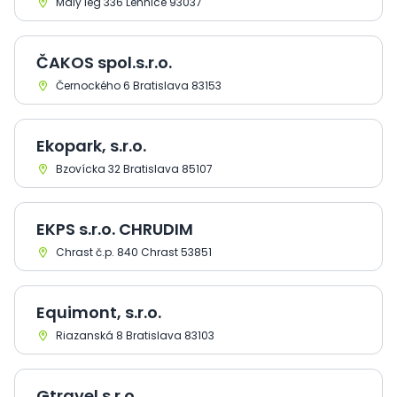
Malý lég 336 Lehnice 93037
ČAKOS spol.s.r.o.
Černockého 6 Bratislava 83153
Ekopark, s.r.o.
Bzovícka 32 Bratislava 85107
EKPS s.r.o. CHRUDIM
Chrast č.p. 840 Chrast 53851
Equimont, s.r.o.
Riazanská 8 Bratislava 83103
Gtravel s.r.o.