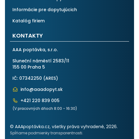
Informácie pre dopytujúcich
Katalóg firiem
KONTAKTY
AAA poptávka, s.r.o.
Sluneční náměstí 2583/11
155 00 Praha 5
IČ: 07342250 (
ARES
)
info@aaadopyt.sk
+421 220 839 005
(V pracovných dňoch 8:00 - 16:30)
© AAApoptávka.cz, všetky práva vyhradené, 2026.
Spĺňame podmienky transparentnosti.