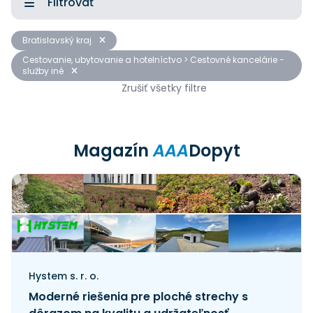
Filtrovať
Bratislavský kraj
Cestovanie, ubytovanie a hotelníctvo > Cestovné kancelárie -
služby iné
Zrušiť všetky filtre
Magazín
AAA
Dopyt
Hystem s. r. o.
Moderné riešenia pre ploché strechy s