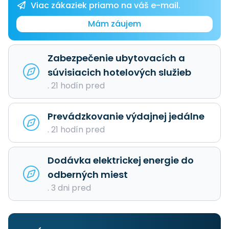
Viac zákaziek priamo na váš e-mail.
Mám záujem
Zabezpečenie ubytovacích a
súvisiacich hotelových služieb
. 21 hodín pred
Prevádzkovanie výdajnej jedálne
. 21 hodín pred
Dodávka elektrickej energie do
odberných miest
. 3 dni pred