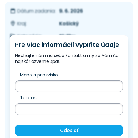
9. 6. 2026
Dátum zadania:
Košický
Kraj:
Služby
Kategória:
Pre viac informácií vyplňte údaje
Nechajte nám na seba kontakt a my sa Vám čo
najskôr ozveme späť.
Meno a priezvisko
Telefón
Odoslať