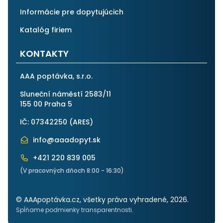
Informácie pre dopytujúcich
Katalóg firiem
KONTAKTY
AAA poptávka, s.r.o.
Sluneční náměstí 2583/11
155 00 Praha 5
IČ: 07342250 (
ARES
)
info@aaadopyt.sk
+421 220 839 005
(V pracovných dňoch 8:00 - 16:30)
© AAApoptávka.cz, všetky práva vyhradené, 2026.
Spĺňame podmienky transparentnosti.