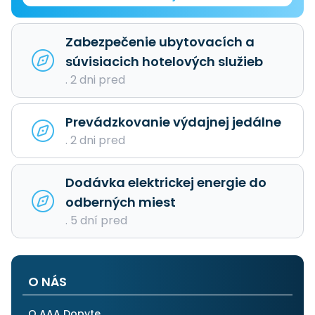
Zabezpečenie ubytovacích a
súvisiacich hotelových služieb
. 2 dni pred
Prevádzkovanie výdajnej jedálne
. 2 dni pred
Dodávka elektrickej energie do
odberných miest
. 5 dní pred
O NÁS
O AAA Dopyte