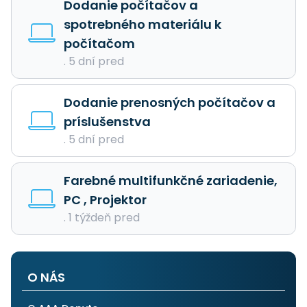
Dodanie počítačov a
spotrebného materiálu k
počítačom
. 5 dní pred
Dodanie prenosných počítačov a
príslušenstva
. 5 dní pred
Farebné multifunkčné zariadenie,
PC , Projektor
. 1 týždeň pred
O NÁS