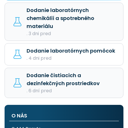
Dodanie laboratórnych
chemikálií a spotrebného
materiálu
. 3 dni pred
Dodanie laboratórnych pomôcok
. 4 dni pred
Dodanie čistiacich a
dezinfekčných prostriedkov
. 6 dní pred
O NÁS