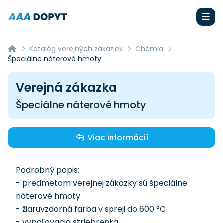
Katalóg verejných zákaziek
Chémia
Špeciálne náterové hmoty
Verejná zákazka
Špeciálne náterové hmoty
Viac informácií
Podrobný popis:
- predmetom verejnej zákazky sú špeciálne
náterové hmoty
- žiaruvzdorná farba v spreji do 600 °C
- vypaľovacia striebrenka