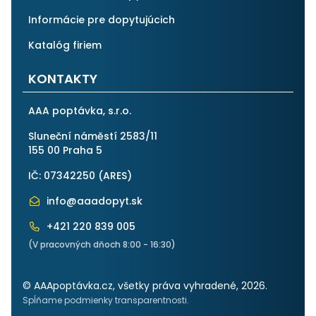
Informácie pre dopytujúcich
Katalóg firiem
KONTAKTY
AAA poptávka, s.r.o.
Sluneční náměstí 2583/11
155 00 Praha 5
IČ: 07342250 (
ARES
)
info@aaadopyt.sk
+421 220 839 005
(V pracovných dňoch 8:00 - 16:30)
© AAApoptávka.cz, všetky práva vyhradené, 2026.
Spĺňame podmienky transparentnosti.