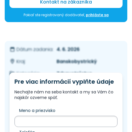
Kontakt na zákazníka
Pokiaľ ste registrovaný dodávateľ,
prihláste sa
4. 6. 2026
Dátum zadania:
Banskobystrický
Kraj:
Zdravotníctvo
Kategória:
Pre viac informácií vyplňte údaje
Nechajte nám na seba kontakt a my sa Vám čo
najskôr ozveme späť.
Meno a priezvisko