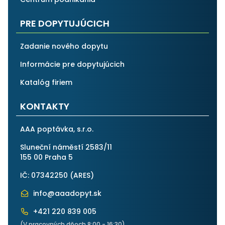
PRE DOPYTUJÚCICH
Zadanie nového dopytu
Informácie pre dopytujúcich
Katalóg firiem
KONTAKTY
AAA poptávka, s.r.o.
Sluneční náměstí 2583/11
155 00 Praha 5
IČ: 07342250 (
ARES
)
info@aaadopyt.sk
+421 220 839 005
(V pracovných dňoch 8:00 - 16:30)