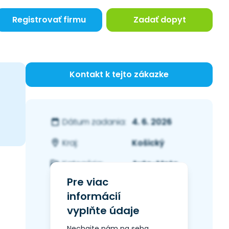
Registrovať firmu
Zadať dopyt
Kontakt k tejto zákazke
4. 6. 2026
Dátum zadania:
Košický
Kraj:
Auto-Moto
Kategória:
Pre viac
informácií
vyplňte údaje
Nechajte nám na seba