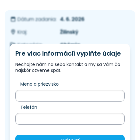
4. 6. 2026
Dátum zadania:
Žilinský
Kraj:
Chémia
Kategória:
Pre viac informácií vyplňte údaje
Nechajte nám na seba kontakt a my sa Vám čo
najskôr ozveme späť.
Meno a priezvisko
Telefón