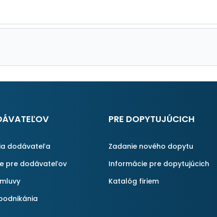
DÁVATEĽOV
PRE DOPYTUJÚCICH
ia dodávateľa
Zadanie nového dopytu
ie pre dodávateľov
Informácie pre dopytujúcich
zmluvy
Katalóg firiem
podnikánia