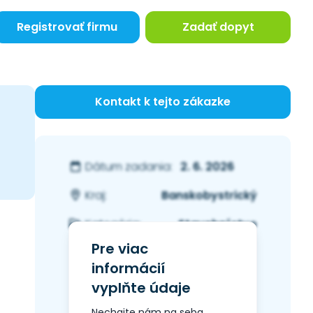
Registrovať firmu
Zadať dopyt
Kontakt k tejto zákazke
2. 6. 2026
Dátum zadania:
Banskobystrický
Kraj:
Stavebníctvo
Kategória:
Pre viac
informácií
vyplňte údaje
Nechajte nám na seba