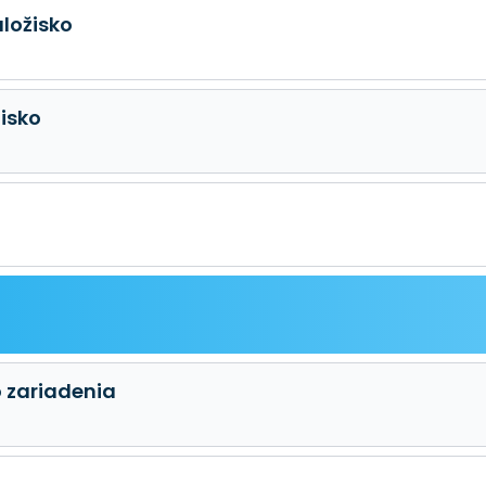
úložisko
žisko
o zariadenia