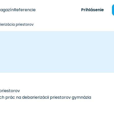
agazín
Referencie
Prihlásenie
ierizácia priestorov
priestorov
 prác na debarierizácii priestorov gymnázia