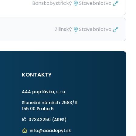
Banskobystrický
Stavebníctvo
Žilinský
Stavebníctvo
KONTAKTY
AAA poptávka, s.r.o.
Sluneční náměstí 2583/11
155 00 Praha 5
IČ: 07342250 (
ARES
)
info@aaadopyt.sk