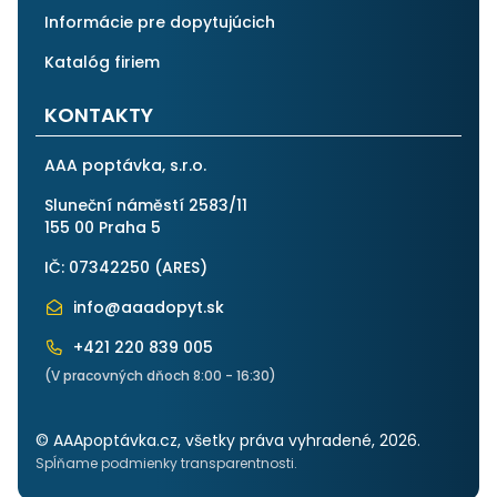
Informácie pre dopytujúcich
Katalóg firiem
KONTAKTY
AAA poptávka, s.r.o.
Sluneční náměstí 2583/11
155 00 Praha 5
IČ: 07342250 (
ARES
)
info@aaadopyt.sk
+421 220 839 005
(V pracovných dňoch 8:00 - 16:30)
© AAApoptávka.cz, všetky práva vyhradené, 2026.
Spĺňame podmienky transparentnosti.