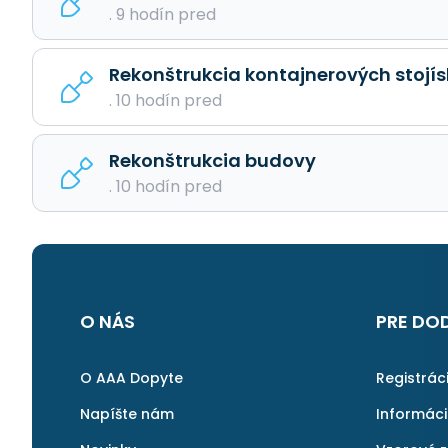
. 9 hodín pred
Rekonštrukcia kontajnerových stojís
. 10 hodín pred
Rekonštrukcia budovy
. 10 hodín pred
O NÁS
PRE DO
O AAA Dopyte
Registrác
Napíšte nám
Informác