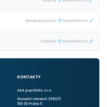
Košický
Stavebníctvo
Banskobystrický
Stavebníctvo
Trnavský
Stavebníctvo
KONTAKTY
AAA poptávka, s.r.o.
Sluneční náměstí 2583/11
155 00 Praha 5