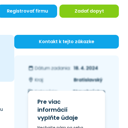
Registrovať firmu
Zadať dopyt
Kontakt k tejto zákazke
18. 4. 2024
Dátum zadania:
Bratislavský
Kraj:
Stavebníctvo
Kategória:
Pre viac
informácií
hu
vyplňte údaje
Nechajte nám na seba