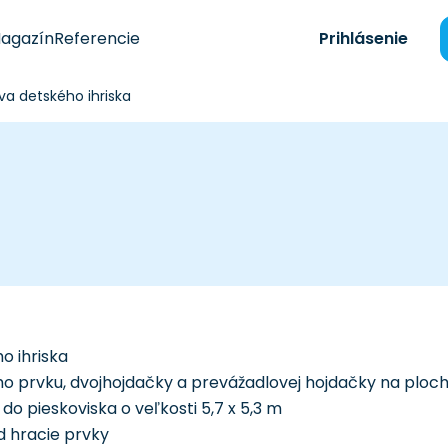
agazín
Referencie
Prihlásenie
a detského ihriska
o ihriska
o prvku, dvojhojdačky a prevážadlovej hojdačky na ploc
o pieskoviska o veľkosti 5,7 x 5,3 m
d hracie prvky