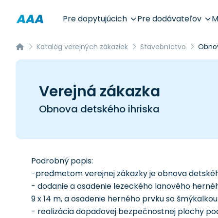
Pre dopytujúcich
Pre dodávateľov
M
Katalóg verejných zákaziek
Stavebníctvo
Obnov
Verejná zákazka
Obnova detského ihriska
Podrobný popis:
-predmetom verejnej zákazky je obnova detskéh
- dodanie a osadenie lezeckého lanového hernéh
9 x 14 m, a osadenie herného prvku so šmýkalkou d
- realizácia dopadovej bezpečnostnej plochy po