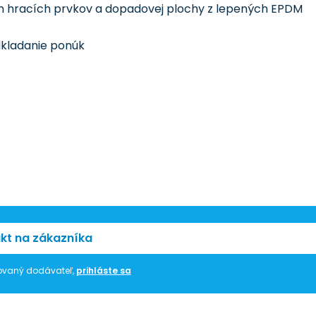
cich hracích prvkov a dopadovej plochy z lepených EPDM
edkladanie ponúk
kt na zákazníka
trovaný dodávateľ,
prihláste sa