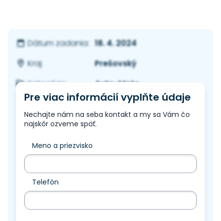
18. 4. 2024
Dátum zadania:
Prešovský
Kraj:
Auto-Moto
Kategória:
Pre viac informácií vyplňte údaje
Nechajte nám na seba kontakt a my sa Vám čo
najskôr ozveme späť.
Meno a priezvisko
Telefón