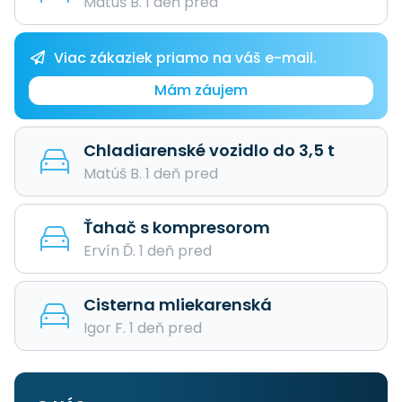
Matúš B. 1 deň pred
Viac zákaziek priamo na váš e-mail.
Mám záujem
Chladiarenské vozidlo do 3,5 t
Matúš B. 1 deň pred
Ťahač s kompresorom
Ervín Ď. 1 deň pred
Cisterna mliekarenská
Igor F. 1 deň pred