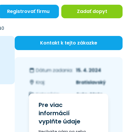
Registrovať firmu
Zadať dopyt
40
Kontakt k tejto zákazke
15. 4. 2024
Dátum zadania:
Bratislavský
Kraj:
Auto-Moto
Kategória:
Pre viac
informácií
vyplňte údaje
Nechajte nám na seba