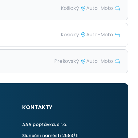
Košický
Auto-Moto
Košický
Auto-Moto
Prešovský
Auto-Moto
KONTAKTY
AAA poptávka, s.r.o.
Sluneční náměstí 2583/11