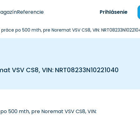
agazín
Referencie
Prihlásenie
é práce po 500 mth, pre Noremat VSV CS8, VIN: NRT08233N102210
emat VSV CS8, VIN: NRT08233N10221040
 po 500 mth, pre Noremat VSV CS8, VIN: