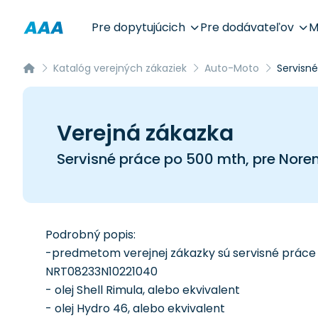
Pre dopytujúcich
Pre dodávateľov
M
Katalóg verejných zákaziek
Auto-Moto
Servisn
Verejná zákazka
Servisné práce po 500 mth, pre Nor
Podrobný popis:
-predmetom verejnej zákazky sú servisné práce
NRT08233N10221040
- olej Shell Rimula, alebo ekvivalent
- olej Hydro 46, alebo ekvivalent