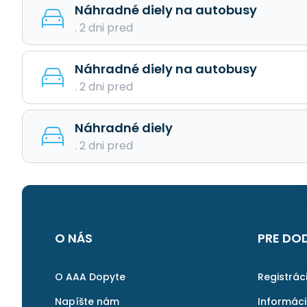
Náhradné diely na autobusy
. 2 dni pred
Náhradné diely na autobusy
. 2 dni pred
Náhradné diely
. 2 dni pred
O NÁS
PRE DO
O AAA Dopyte
Registrác
Napíšte nám
Informác