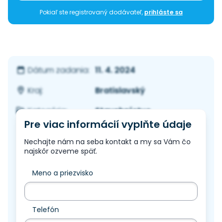
Pokiaľ ste registrovaný dodávateľ,
prihláste sa
11. 4. 2024
Dátum zadania:
Bratislavský
Kraj:
Stavebníctvo
Kategória:
Pre viac informácií vyplňte údaje
Nechajte nám na seba kontakt a my sa Vám čo
najskôr ozveme späť.
Meno a priezvisko
Telefón