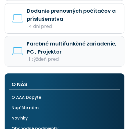
Dodanie prenosných počítačov a
príslušenstva
. 4 dni pred
Farebné multifunkčné zariadenie,
PC , Projektor
. 1 týždeň pred
O NÁS
O AAA Dopyte
Napíšte nám
Novinky
Obchodné podmienky