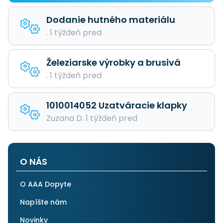
Dodanie hutného materiálu
. 1 týždeň pred
Železiarske výrobky a brusivá
. 1 týždeň pred
1010014052 Uzatváracie klapky
Zuzana D. 1 týždeň pred
O NÁS
O AAA Dopyte
Napíšte nám
Novinky