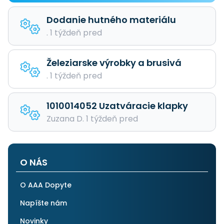
Dodanie hutného materiálu
. 1 týždeň pred
Železiarske výrobky a brusivá
. 1 týždeň pred
1010014052 Uzatváracie klapky
Zuzana D. 1 týždeň pred
O NÁS
O AAA Dopyte
Napíšte nám
Novinky