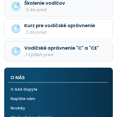
Školenie vodičov
. 2 dni pred
Kurz pre vodičské oprávnenie
. 2 dni pred
Vodičské oprávnenie "C" a "CE"
. 1 týždeň pred
O NÁS
O AAA Dopyte
Napíšte nám
Novinky