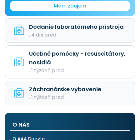
Mám záujem
Dodanie laboratórneho prístroja
. 4 dni pred
Učebné pomôcky - resuscitátory,
nosidlá
. 1 týždeň pred
Záchranárske vybavenie
. 1 týždeň pred
O NÁS
O AAA Dopyte