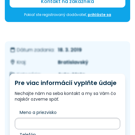
Kontakt na zákazníka
Pokiaľ ste registrovaný dodávateľ,
prihláste sa
18. 3. 2019
Dátum zadania:
Bratislavský
Kraj:
Auto-Moto
Kategória:
Pre viac informácií vyplňte údaje
Nechajte nám na seba kontakt a my sa Vám čo
najskôr ozveme späť.
Meno a priezvisko
Telefón