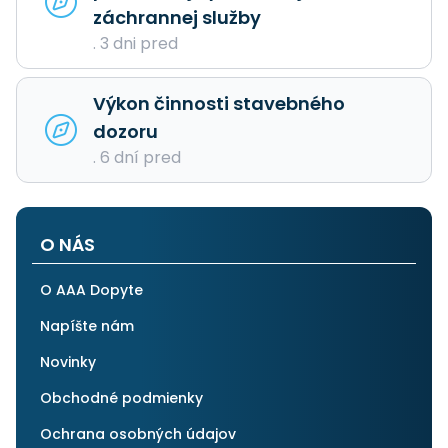
záchrannej služby
. 3 dni pred
Výkon činnosti stavebného
dozoru
. 6 dní pred
O NÁS
O AAA Dopyte
Napíšte nám
Novinky
Obchodné podmienky
Ochrana osobných údajov