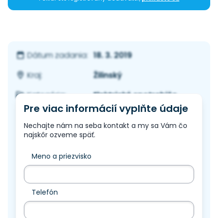
18. 3. 2019
Dátum zadania:
Žilinský
Kraj:
Elektrické spotrebiče
Kategória:
Pre viac informácií vyplňte údaje
Nechajte nám na seba kontakt a my sa Vám čo
najskôr ozveme späť.
Meno a priezvisko
Telefón