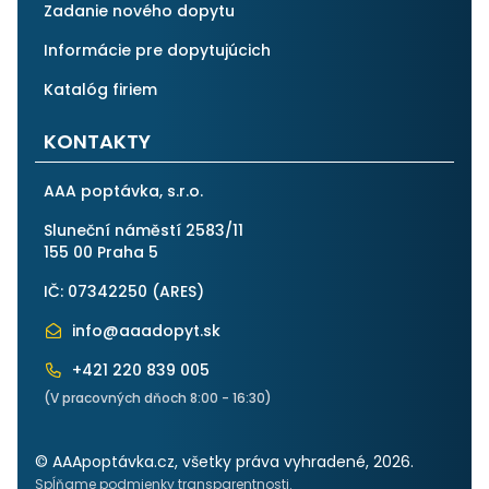
Zadanie nového dopytu
Informácie pre dopytujúcich
Katalóg firiem
KONTAKTY
AAA poptávka, s.r.o.
Sluneční náměstí 2583/11
155 00 Praha 5
IČ: 07342250 (
ARES
)
info@aaadopyt.sk
+421 220 839 005
(V pracovných dňoch 8:00 - 16:30)
© AAApoptávka.cz, všetky práva vyhradené, 2026.
Spĺňame podmienky transparentnosti.