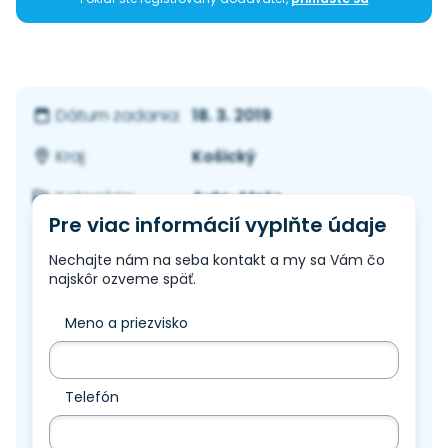
18. 3. 2019
Dátum zadania:
Košický
Kraj:
Auto-Moto
Kategória:
Pre viac informácií vyplňte údaje
Nechajte nám na seba kontakt a my sa Vám čo
najskôr ozveme späť.
Meno a priezvisko
Telefón