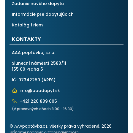
Zadanie nového dopytu
Informácie pre dopytujúcich
Katalóg firiem
KONTAKTY
AAA poptávka, s.r.o.
Sluneční náměstí 2583/11
155 00 Praha 5
IČ: 07342250 (
ARES
)
info@aaadopyt.sk
+421 220 839 005
(V pracovných dňoch 8:00 - 16:30)
© AAApoptávka.cz, všetky práva vyhradené, 2026.
Spĺňame podmienky transparentnosti.