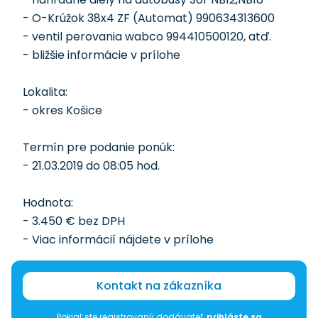
- O-Krúžok 38x4 ZF (Automat) 990634313600
- ventil perovania wabco 994410500120, atď.
- bližšie informácie v prílohe
Lokalita:
- okres Košice
Termín pre podanie ponúk:
- 21.03.2019 do 08:05 hod.
Hodnota:
- 3.450 € bez DPH
- Viac informácií nájdete v prílohe
Kontakt na zákazníka
Pokiaľ ste registrovaný dodávateľ,
prihláste sa