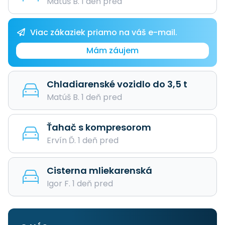
Matúš B. 1 deň pred
Viac zákaziek priamo na váš e-mail.
Mám záujem
Chladiarenské vozidlo do 3,5 t
Matúš B. 1 deň pred
Ťahač s kompresorom
Ervín Ď. 1 deň pred
Cisterna mliekarenská
Igor F. 1 deň pred