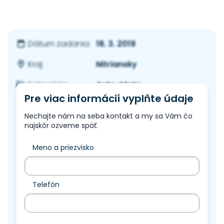
18. 3. 2019
Dátum zadania:
Nitriansky
Kraj:
Auto-Moto
Kategória:
Pre viac informácií vyplňte údaje
Nechajte nám na seba kontakt a my sa Vám čo
najskôr ozveme späť.
Meno a priezvisko
Telefón