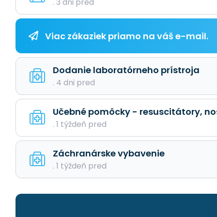
. 3 dni pred
Viac zákaziek priamo na váš e-mail.
Dodanie laboratórneho prístroja
. 4 dni pred
Učebné pomôcky - resuscitátory, no
. 1 týždeň pred
Záchranárske vybavenie
. 1 týždeň pred