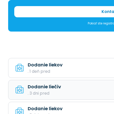
Konta
Pokiaľ ste regis
Dodanie liekov
. 1 deň pred
Dodanie liečiv
. 3 dni pred
Dodanie liekov