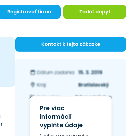
Registrovať firmu
Zadať dopyt
Kontakt k tejto zákazke
15. 3. 2019
Dátum zadania:
Bratislavský
Kraj:
Zdravotníctvo
Kategória:
Pre viac
informácií
i
er
vyplňte údaje
Nechajte nám na seba