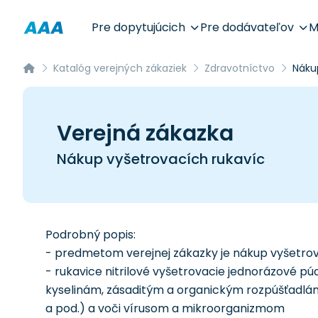
Pre dopytujúcich
Pre dodávateľov
M
Katalóg verejných zákaziek
Zdravotníctvo
Náku
Verejná zákazka
Nákup vyšetrovacích rukavíc
Podrobný popis:
- predmetom verejnej zákazky je nákup vyšetro
- rukavice nitrilové vyšetrovacie jednorázové pú
kyselinám, zásaditým a organickým rozpúšťadlám,
a pod.) a voči vírusom a mikroorganizmom