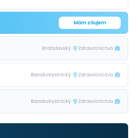
Mám záujem
Bratislavský
Zdravotníctvo
Banskobystrický
Zdravotníctvo
Banskobystrický
Zdravotníctvo