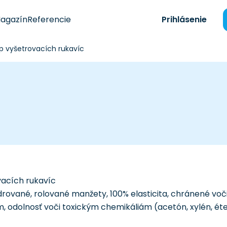
agazín
Referencie
Prihlásenie
p vyšetrovacích rukavíc
vacích rukavíc
drované, rolované manžety, 100% elasticita, chránené voč
 odolnosť voči toxickým chemikáliám (acetón, xylén, ét