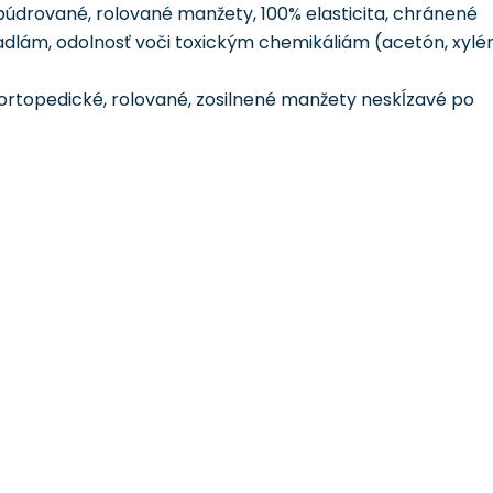
epúdrované, rolované manžety, 100% elasticita, chránené
dlám, odolnosť voči toxickým chemikáliám (acetón, xylén
ortopedické, rolované, zosilnené manžety neskĺzavé po