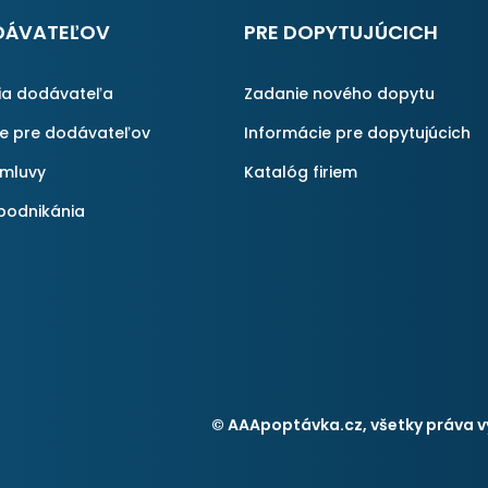
DÁVATEĽOV
PRE DOPYTUJÚCICH
ia dodávateľa
Zadanie nového dopytu
ie pre dodávateľov
Informácie pre dopytujúcich
zmluvy
Katalóg firiem
podnikánia
© AAApoptávka.cz, všetky práva v