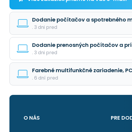
Dodanie počítačov a spotrebného m
. 3 dni pred
Dodanie prenosných počítačov a pr
. 3 dni pred
Farebné multifunkčné zariadenie, PC 
. 6 dní pred
O NÁS
PRE DO