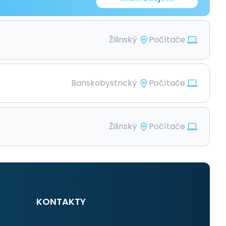
Žilinský
Počítače
Banskobystrický
Počítače
Žilinský
Počítače
KONTAKTY