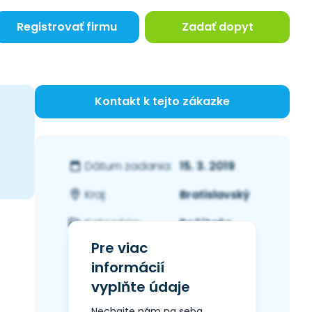
Registrovať firmu
Zadať dopyt
Kontakt k tejto zákazke
15. 3. 2019
Dátum zadania:
Bratislavský
Kraj:
Počítače
Kategória:
Pre viac
informácií
vyplňte údaje
Nechajte nám na seba