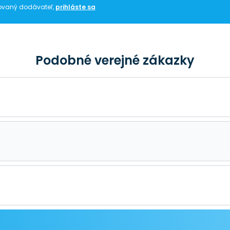
trovaný dodávateľ,
prihláste sa
Podobné verejné zákazky