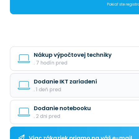
Pokiaľ ste regis
Nákup výpočtovej techniky
. 7 hodín pred
Dodanie IKT zariadení
. 1 deň pred
Dodanie notebooku
. 2 dni pred
Viac zákaziek priamo na váš e-mail.