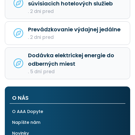
súvisiacich hotelových služieb
. 2 dni pred
Prevádzkovanie výdajnej jedálne
. 2 dni pred
Dodávka elektrickej energie do
odberných miest
. 5 dní pred
O NÁS
O AAA Dopyte
Napíšte nám
Novinky