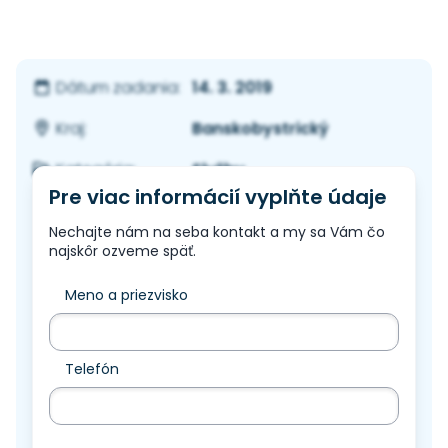
14. 3. 2019
Dátum zadania:
Banskobystrický
Kraj:
Služby
Kategória:
Pre viac informácií vyplňte údaje
Nechajte nám na seba kontakt a my sa Vám čo
najskôr ozveme späť.
Meno a priezvisko
Telefón