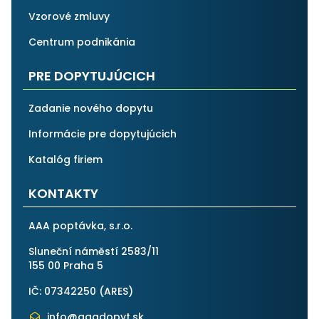
Vzorové zmluvy
Centrum podnikánia
PRE DOPYTUJÚCICH
Zadanie nového dopytu
Informácie pre dopytujúcich
Katalóg firiem
KONTAKTY
AAA poptávka, s.r.o.
Sluneční náměstí 2583/11
155 00 Praha 5
IČ: 07342250 (
ARES
)
info@aaadopyt.sk