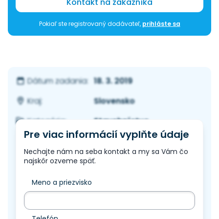
Kontakt na zákazníka
Pokiaľ ste registrovaný dodávateľ,
prihláste sa
18. 3. 2019
Dátum zadania:
Slovensko
Kraj:
Stavebníctvo
Kategória:
Pre viac informácií vyplňte údaje
Nechajte nám na seba kontakt a my sa Vám čo
najskôr ozveme späť.
Meno a priezvisko
Telefón