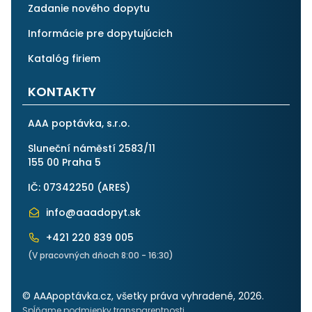
Zadanie nového dopytu
Informácie pre dopytujúcich
Katalóg firiem
KONTAKTY
AAA poptávka, s.r.o.
Sluneční náměstí 2583/11
155 00 Praha 5
IČ: 07342250 (
ARES
)
info@aaadopyt.sk
+421 220 839 005
(V pracovných dňoch 8:00 - 16:30)
© AAApoptávka.cz, všetky práva vyhradené, 2026.
Spĺňame podmienky transparentnosti.