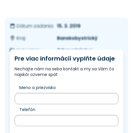
15. 3. 2019
Dátum zadania:
Banskobystrický
Kraj:
Zdravotníctvo
Kategória:
Pre viac informácií vyplňte údaje
Nechajte nám na seba kontakt a my sa Vám čo
najskôr ozveme späť.
Meno a priezvisko
Telefón