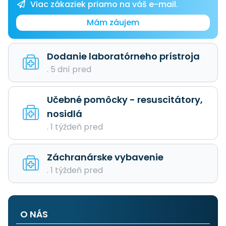
Viac zákaziek priamo na váš e-mail.
Mám záujem
Dodanie laboratórneho prístroja
. 5 dní pred
Učebné pomôcky - resuscitátory,
nosidlá
. 1 týždeň pred
Záchranárske vybavenie
. 1 týždeň pred
O NÁS