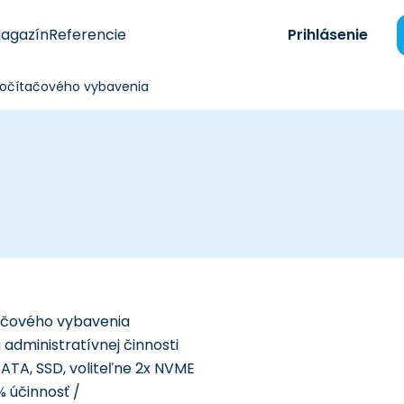
agazín
Referencie
Prihlásenie
očítačového vybavenia
ačového vybavenia
 administratívnej činnosti
SATA, SSD, voliteľne 2x NVME
 účinnosť /