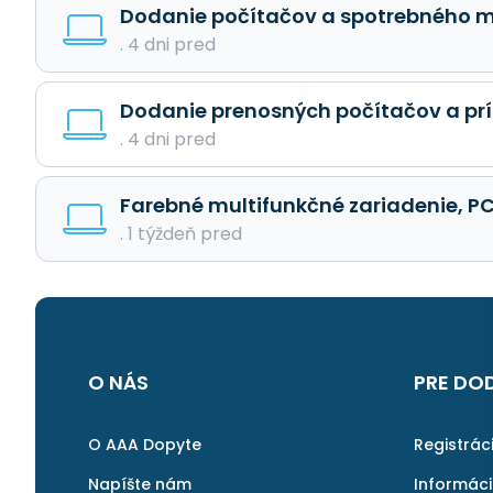
Dodanie počítačov a spotrebného m
. 4 dni pred
Dodanie prenosných počítačov a pr
. 4 dni pred
Farebné multifunkčné zariadenie, PC 
. 1 týždeň pred
O NÁS
PRE DO
O AAA Dopyte
Registrác
Napíšte nám
Informác