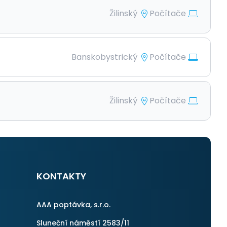
Žilinský
Počítače
Banskobystrický
Počítače
Žilinský
Počítače
KONTAKTY
AAA poptávka, s.r.o.
Sluneční náměstí 2583/11