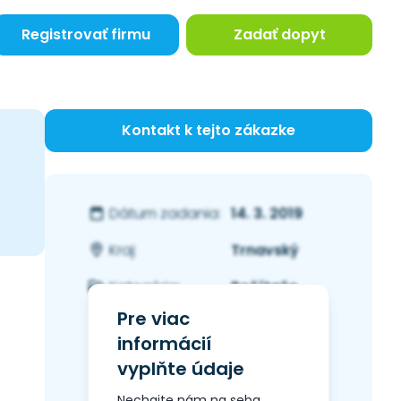
Registrovať firmu
Zadať dopyt
Kontakt k tejto zákazke
14. 3. 2019
Dátum zadania:
Trnavský
Kraj:
Počítače
Kategória:
Pre viac
informácií
vyplňte údaje
Nechajte nám na seba