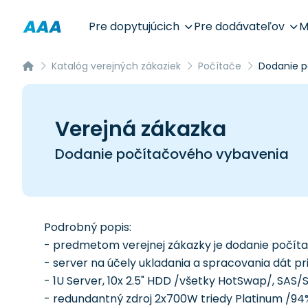
Pre dopytujúcich
Pre dodávateľov
M
Katalóg verejných zákaziek
Počítače
Dodanie p
Verejná zákazka
Dodanie počítačového vybavenia
Podrobný popis:
- predmetom verejnej zákazky je dodanie počít
- server na účely ukladania a spracovania dát pri
- 1U Server, 10x 2.5" HDD /všetky HotSwap/, SAS/
- redundantný zdroj 2x700W triedy Platinum /94%