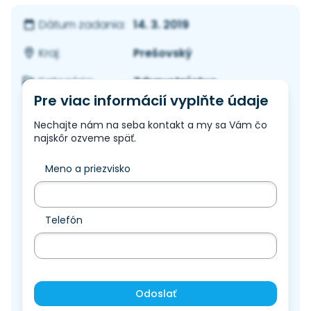
14. 3. 2019
Dátum zadania:
Prešovský
Kraj:
Zdravotníctvo
Kategória:
Pre viac informácií vyplňte údaje
Nechajte nám na seba kontakt a my sa Vám čo
najskôr ozveme späť.
Meno a priezvisko
Telefón
Odoslať