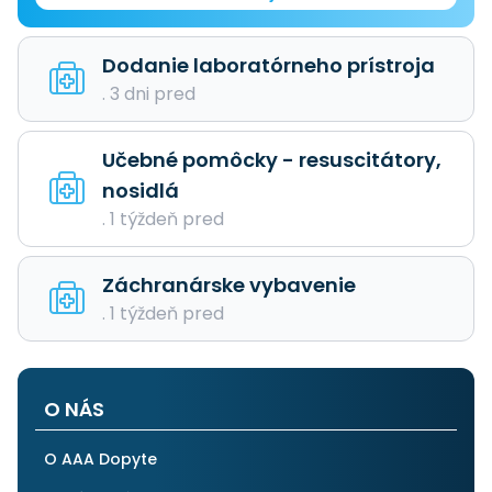
Dodanie laboratórneho prístroja
. 3 dni pred
Učebné pomôcky - resuscitátory,
nosidlá
. 1 týždeň pred
Záchranárske vybavenie
. 1 týždeň pred
O NÁS
O AAA Dopyte