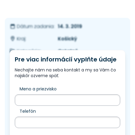
14. 3. 2019
Dátum zadania:
Košický
Kraj:
Ostatné
Kategória:
Pre viac informácií vyplňte údaje
Nechajte nám na seba kontakt a my sa Vám čo
najskôr ozveme späť.
Meno a priezvisko
Telefón