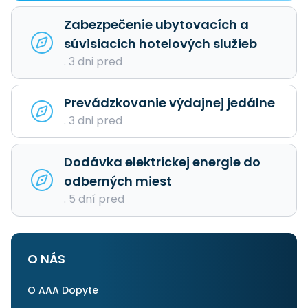
Zabezpečenie ubytovacích a
súvisiacich hotelových služieb
. 3 dni pred
Prevádzkovanie výdajnej jedálne
. 3 dni pred
Dodávka elektrickej energie do
odberných miest
. 5 dní pred
O NÁS
O AAA Dopyte