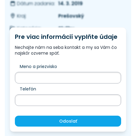
14. 3. 2019
Dátum zadania:
Prešovský
Kraj:
Služby
Kategória:
Pre viac informácií vyplňte údaje
Nechajte nám na seba kontakt a my sa Vám čo
najskôr ozveme späť.
Meno a priezvisko
Telefón
Odoslať