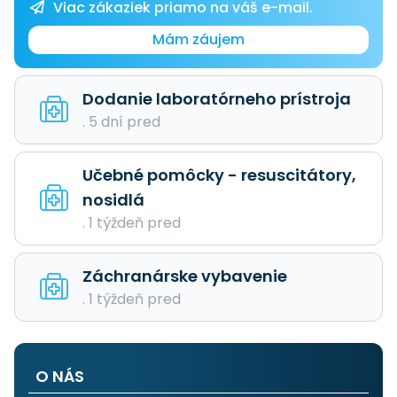
Viac zákaziek priamo na váš e-mail.
Mám záujem
Dodanie laboratórneho prístroja
. 5 dní pred
Učebné pomôcky - resuscitátory,
nosidlá
. 1 týždeň pred
Záchranárske vybavenie
. 1 týždeň pred
O NÁS