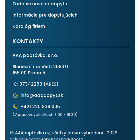
Zadanie nového dopytu
Informácie pre dopytujúcich
Katalóg firiem
KONTAKTY
AAA poptávka, s.r.o.
Sluneční náměstí 2583/11
155 00 Praha 5
IČ: 07342250 (
ARES
)
info@aaadopyt.sk
+421 220 839 005
(V pracovných dňoch 8:00 - 16:30)
© AAApoptávka.cz, všetky práva vyhradené, 2026.
Spĺňame podmienky transparentnosti.