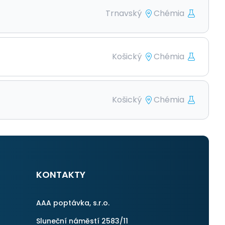
Trnavský
Chémia
Košický
Chémia
Košický
Chémia
KONTAKTY
AAA poptávka, s.r.o.
Sluneční náměstí 2583/11