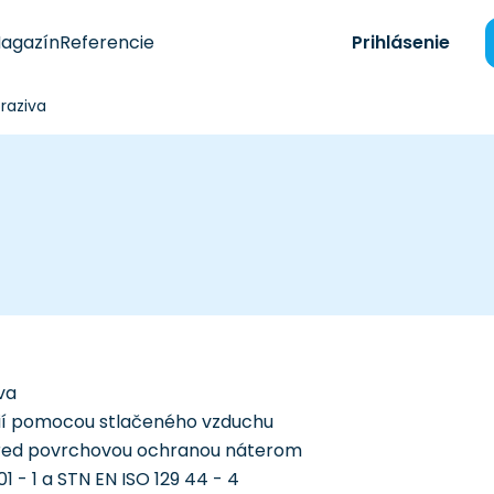
agazín
Referencie
Prihlásenie
raziva
va
cií pomocou stlačeného vzduchu
í pred povrchovou ochranou náterom
1 - 1 a STN EN ISO 129 44 - 4