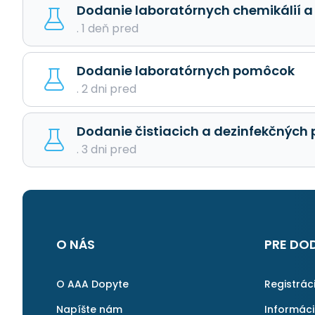
Dodanie laboratórnych chemikálií a
. 1 deň pred
Dodanie laboratórnych pomôcok
. 2 dni pred
Dodanie čistiacich a dezinfekčných 
. 3 dni pred
O NÁS
PRE DO
O AAA Dopyte
Registrác
Napíšte nám
Informác