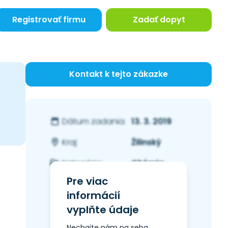
Registrovať firmu
Zadať dopyt
Kontakt k tejto zákazke
13. 3. 2019
Dátum zadania:
Žilinský
Kraj:
Chémia
Kategória:
Pre viac
informácií
vyplňte údaje
Nechajte nám na seba