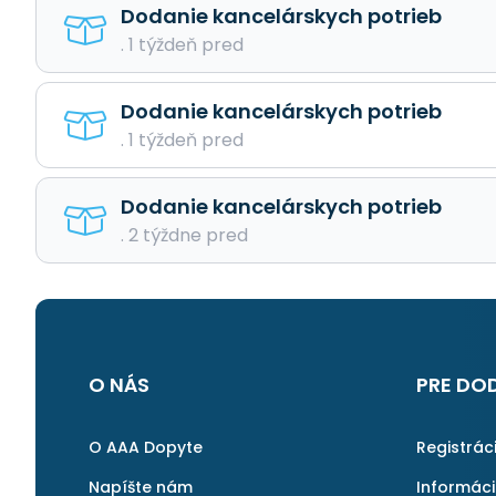
Dodanie kancelárskych potrieb
. 1 týždeň pred
Dodanie kancelárskych potrieb
. 1 týždeň pred
Dodanie kancelárskych potrieb
. 2 týždne pred
O NÁS
PRE DO
O AAA Dopyte
Registrác
Napíšte nám
Informác