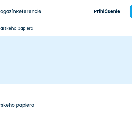
agazín
Referencie
Prihlásenie
árskeho papiera
rskeho papiera