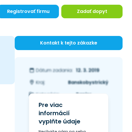
Registrovať firmu
Zadať dopyt
Kontakt k tejto zákazke
12. 3. 2019
Dátum zadania:
Banskobystrický
Kraj:
Papier
Kategória:
Pre viac
informácií
vyplňte údaje
Nechajte nám na seba