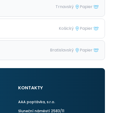
Trnavský
Papier
Košický
Papier
Bratislavský
Papier
KONTAKTY
AAA poptávka, s.r.o.
Sluneční náměstí 2583/11