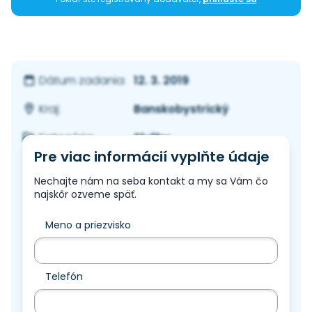
12. 3. 2019
Dátum zadania:
Banskobystrický
Kraj:
Služby
Kategória:
Pre viac informácií vyplňte údaje
Nechajte nám na seba kontakt a my sa Vám čo
najskôr ozveme späť.
Meno a priezvisko
Telefón