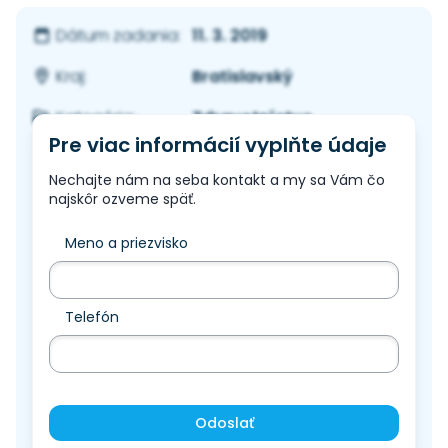
11. 3. 2019
Dátum zadania:
Bratislavský
Kraj:
Zdravotníctvo
Kategória:
Pre viac informácií vyplňte údaje
Nechajte nám na seba kontakt a my sa Vám čo
najskôr ozveme späť.
Meno a priezvisko
Telefón
Odoslať