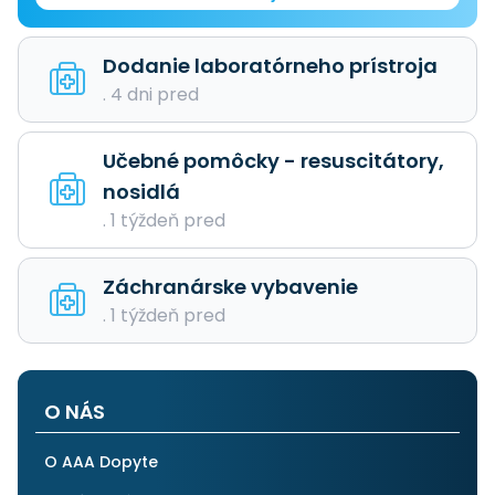
Dodanie laboratórneho prístroja
. 4 dni pred
Učebné pomôcky - resuscitátory,
nosidlá
. 1 týždeň pred
Záchranárske vybavenie
. 1 týždeň pred
O NÁS
O AAA Dopyte